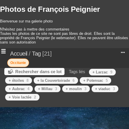
Photos de François Peignier
Bienvenue sur ma galerie photo
N'hésitez pas à mettre des commentaires
Toutes les photos de ce site ne sont pas libres de droit. Elles sont la
propriété de François Peignier (le webmaster). Elles ne peuvent être utilisées
sans son autorisation
Accueil
/
Tag
21
Occitanie
Rechercher dans ce lot
Tags liés
+ Larzac
9
+ étoiles
8
+ la Couvertoirade
6
+ Potensac
5
+ Aubrac
4
+ Millau
3
+ moulin
3
+ viaduc
3
+ Voie lactée
2