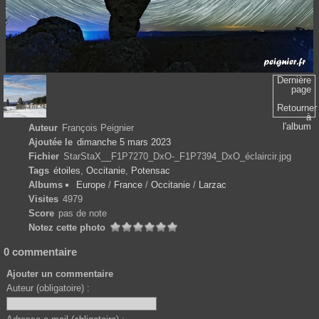
Dernière
page
Retourner
à
l'album
Auteur
François Peignier
Ajoutée le
dimanche 5 mars 2023
Fichier
StarStaX__F1P7270_DxO-_F1P7394_DxO_éclaircir.jpg
Tags
étoiles
,
Occitanie
,
Potensac
Albums
Europe
/
France
/
Occitanie
/
Larzac
Visites
4979
Score
pas de note
Notez cette photo
0 commentaire
Ajouter un commentaire
Auteur (obligatoire) :