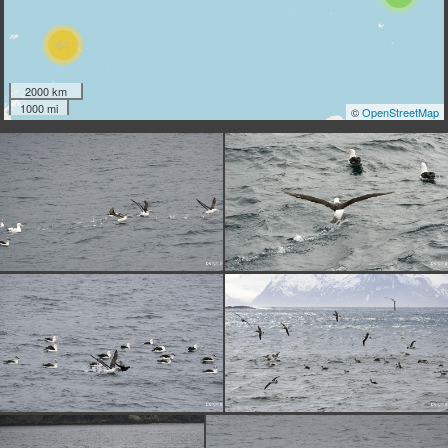
64
2000 km
1000 mi
©
OpenStreetMap