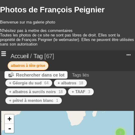
Photos de François Peignier
Bienvenue sur ma galerie photo
N'hésitez pas à mettre des commentaires
Toutes les photos de ce site ne sont pas libres de droit. Elles sont la
propriété de François Peignier (le webmaster). Elles ne peuvent être utilisées
sans son autorisation
Accueil
/
Tag
67
albatros à tête grise
Rechercher dans ce lot
Tags liés
+ Géorgie du sud
64
+ albatros
18
+ albatros à surcils noirs
18
+ TAAF
3
+ pétrel à menton blanc
1
+
-
3