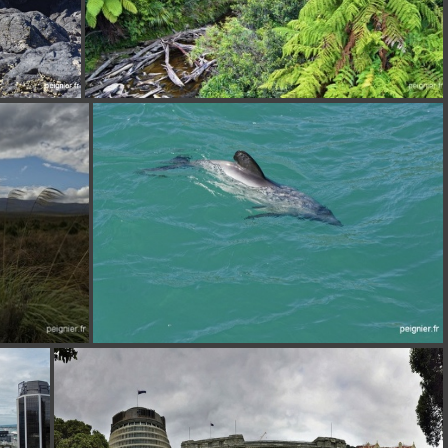
WP_20180303_16_44_00_Rich
_7FP1383