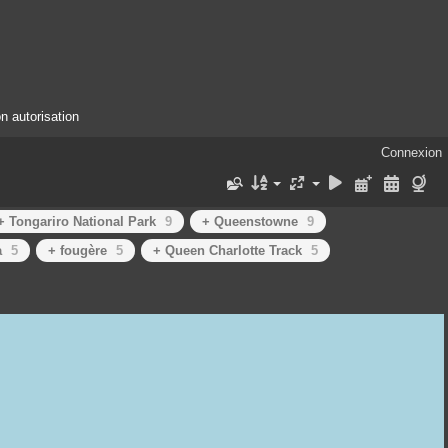
n autorisation
Connexion
+ Tongariro National Park
9
+ Queenstowne
9
a
5
+ fougère
5
+ Queen Charlotte Track
5