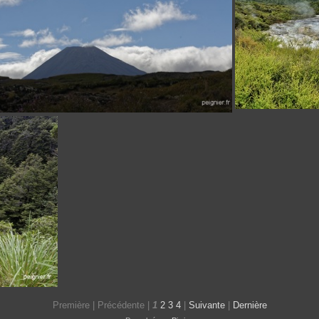
DSCN10409
_7FP0391
_7FP0150
Première |
Précédente |
1
2
3
4
|
Suivante
|
Dernière