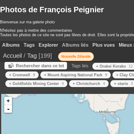
Photos de François Peignier
Bienvenue sur ma galerie photo
N'hésitez pas à mettre des commentaires
Toutes les photos de ce site ne sont pas libres de droit. Elles sont la proprié
Albums
Tags
Explorer
Albums liés
Plus vues
Mieux 
Accueil
/
Tag
199
Nouvelle Zélande
Rechercher dans ce lot
Tags liés
+ Orakei Korako
12
+ Cromwell
9
+ Mount Aspiring National Park
9
+ Clay Cli
+ Goldfields Mining Center
4
+ Christchurch
4
+ otarie
3
+
-