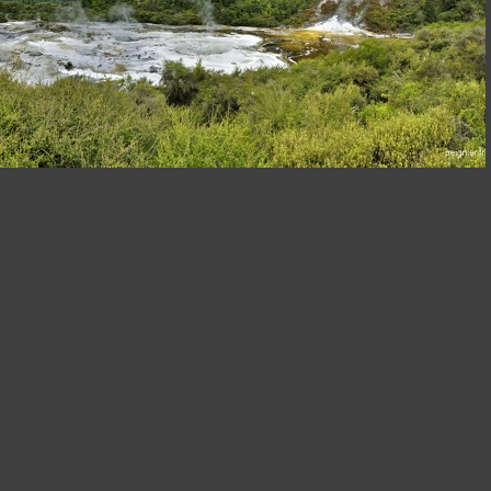
DSCN9861
[Group 0]-_6FP9929__6FP9937-9 images