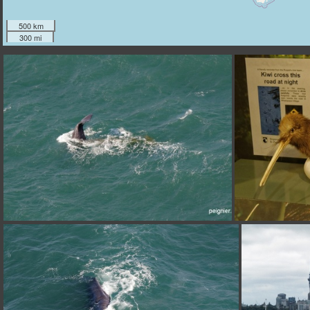
500 km
300 mi
_7FP1156