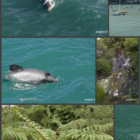
_7FP1038
_7FP1382
_6FP9871