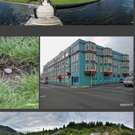
[Group 6]-_7FP2070__7FP2078-9 images