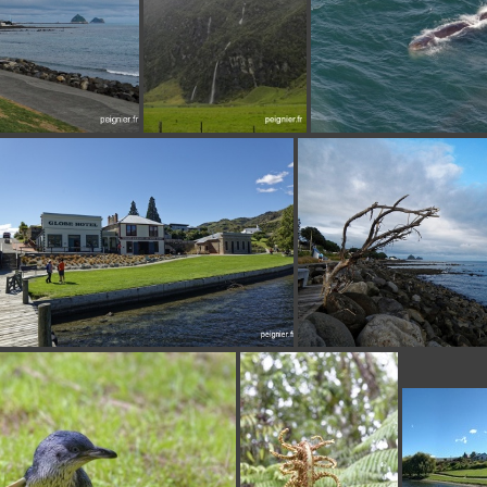
9859
DSCN10376
_7FP1
_7FP2069
DSCN9851