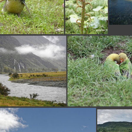
_7FP1504
_6FP9853