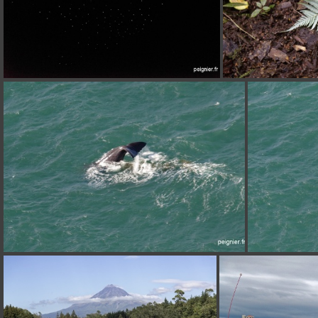
_6FP9800
_7FP1154