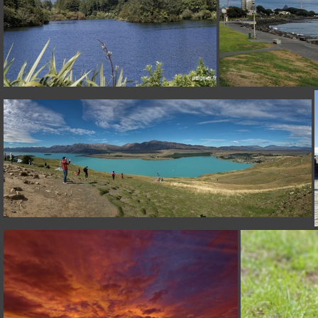
_7FP0340
DSCN
[Group 0]-_7FP1633__7FP1641-9 images