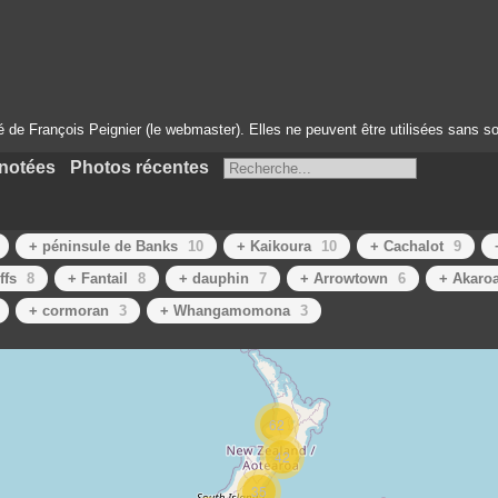
té de François Peignier (le webmaster). Elles ne peuvent être utilisées sans so
notées
Photos récentes
+ péninsule de Banks
10
+ Kaikoura
10
+ Cachalot
9
ffs
8
+ Fantail
8
+ dauphin
7
+ Arrowtown
6
+ Akaro
+ cormoran
3
+ Whangamomona
3
62
42
35