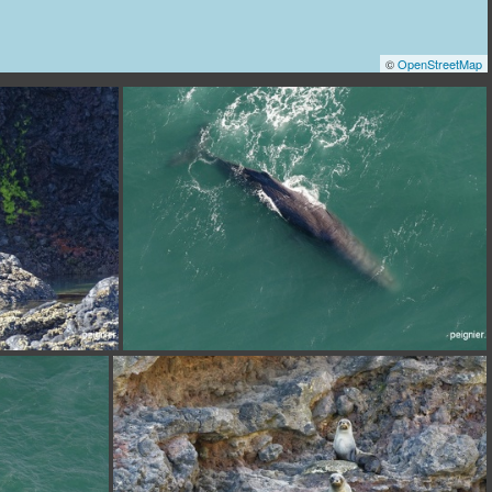
©
OpenStreetMap
_7FP1075