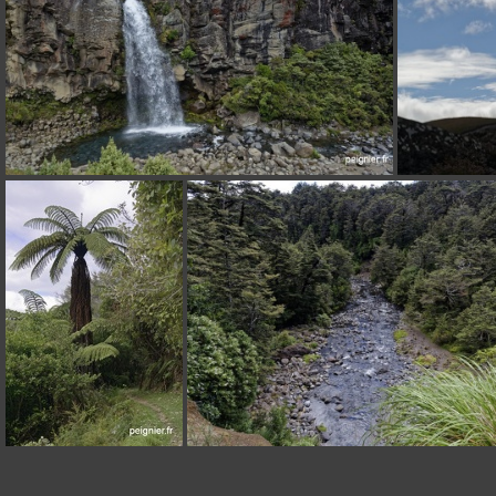
_7FP2368
_7FP0163