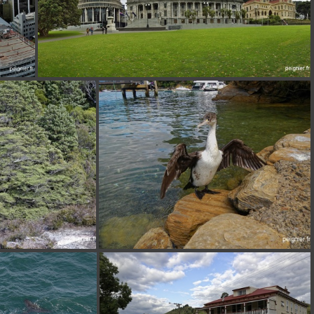
 images
[Group 0]-_7FP0514__7FP0520-7 images
DSCN10054