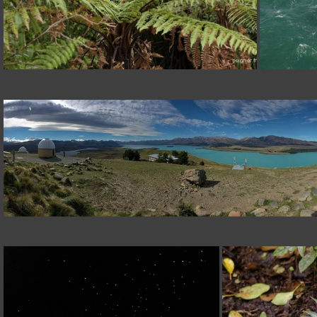
_6FP9772
[Group 6]-_7FP1620__7FP1629-10 images