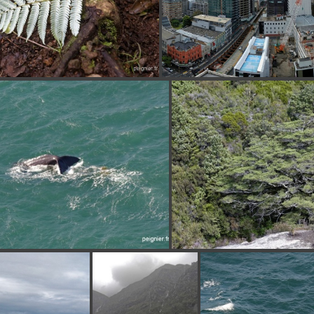
_7FP0040
[Group 1]-DSCN9723_DSCN9729-7
_7FP1153
_7FP0175