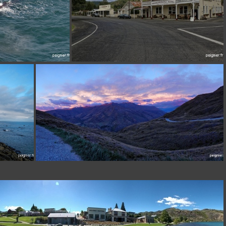
135
_7FP0265
[Group 0]-DSCN10447_DSCN10451-5 images