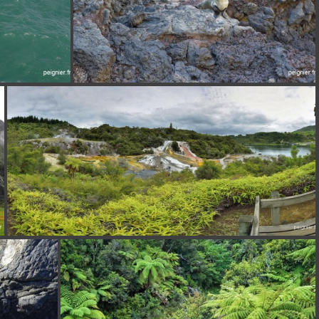
_7FP1431
[Group 0]-_6FP9883__6FP9891-9 images