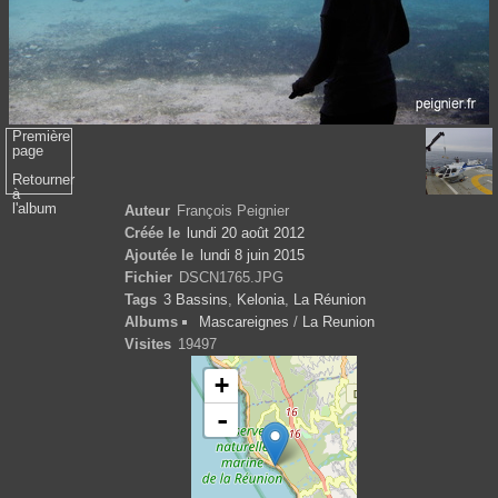
Première
page
Retourner
à
l'album
Auteur
François Peignier
Créée le
lundi 20 août 2012
Ajoutée le
lundi 8 juin 2015
Fichier
DSCN1765.JPG
Tags
3 Bassins
,
Kelonia
,
La Réunion
Albums
Mascareignes
/
La Reunion
Visites
19497
+
-