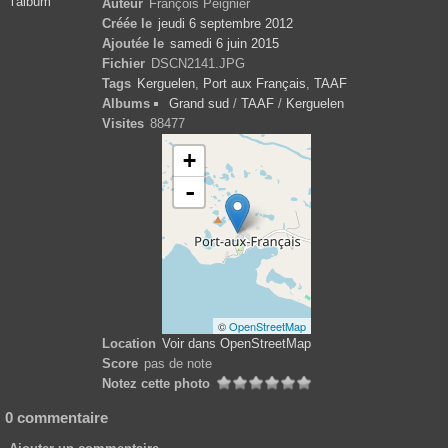
l'album
Auteur
François Peignier
Créée le
jeudi 6 septembre 2012
Ajoutée le
samedi 6 juin 2015
Fichier
DSCN2141.JPG
Tags
Kerguelen
,
Port aux Français
,
TAAF
Albums
Grand sud
/
TAAF
/
Kerguelen
Visites
88477
+
-
©
OpenStreetMap
Location
Voir dans OpenStreetMap
Score
pas de note
Notez cette photo
0 commentaire