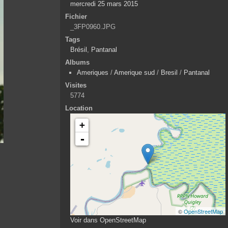
mercredi 25 mars 2015
Fichier
_3FP0960.JPG
Tags
Brésil
,
Pantanal
Albums
Ameriques
/
Amerique sud
/
Bresil
/
Pantanal
Visites
5774
Location
+
-
©
OpenStreetMap
Voir dans OpenStreetMap