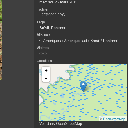
mercredi 25 mars 2015
Fichier
_2FP9592.JPG
Tags
Brésil
,
Pantanal
Albums
Ameriques
/
Amerique sud
/
Bresil
/
Pantanal
Visites
6202
Location
+
-
©
OpenStreetMap
Voir dans OpenStreetMap