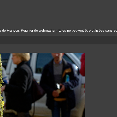
té de François Peignier (le webmaster). Elles ne peuvent être utilisées sans so