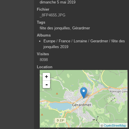
dimanche 5 mai 2019
Fichier
_8FP4655.JPG
Tags
fête des jonquilles
,
Gérardmer
Albums
Europe
/
France
/
Lorraine
/
Gerardmer
/
fête des
jonquilles 2019
Visites
8098
Location
+
-
©
OpenStreetMap