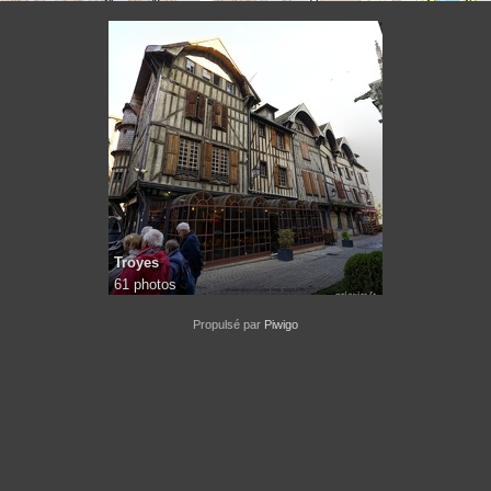
Troyes
61 photos
Propulsé par
Piwigo