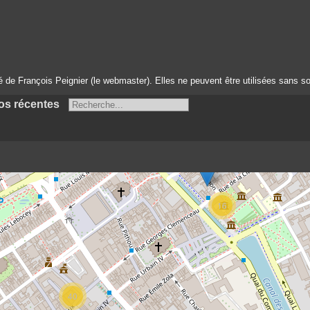
té de François Peignier (le webmaster). Elles ne peuvent être utilisées sans so
os récentes
16
40